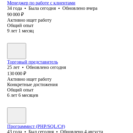
Менеджер по работе с клиентами
34
года
•
Была
сегодня
•
Обновлено
вчера
90 000
₽
Активно ищет работу
Общий опыт
9
лет
1
месяц
Торговый представитель
25
лет
•
Обновлено
сегодня
130 000
₽
Активно ищет работу
Конкретные достижения
Общий опыт
6
лет
6
месяцев
Программист (PHP/SQL/C#)
43
года
•
Был
сегодня
•
Обновлено
4 августа