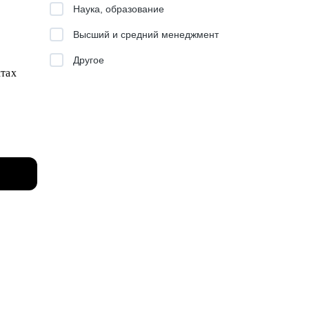
Наука, образование
Высший и средний менеджмент
ивать
Другое
и
ктах
вать
дой или
ссы