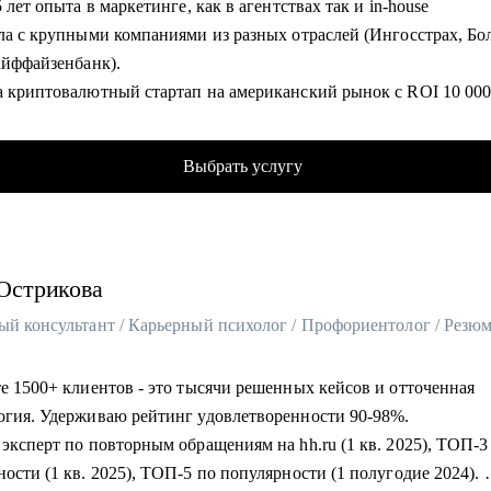
5 лет опыта в маркетинге, как в агентствах так и in-house
ала с крупными компаниями из разных отраслей (Ингосстрах, Б
гу помочь:
Райффайзенбанк).
кникам и студентам, которые ищут свою первую работу в проду
а криптовалютный стартап на американский рынок с ROI 10 0
изайне
с отвечаю за маркетинговую стратегию Поиска и AI направления
 и Middle дизайнерам, которые устроились в крупную компанию
ньше работала в hh.ru и развивала сервисы для соискателей
Выбрать услугу
а со стажерской позиции в агентстве и дошла до старшего
ового маркетолога в крупнейшей ИТ компании, поэтому точно 
авыки помогут карьерному росту.
сь спикером на различных отраслевых конференциях (Epic Grow
Острикова
nce)
даю продуктовый маркетинг в магистратуре РАНХиГС.
омогу:
е 1500+ клиентов - это тысячи решенных кейсов и отточенная
вить продающее резюме и сопроводительное письмо
огия. Удерживаю рейтинг удовлетворенности 90-98%.
лировать карьерную цель и разработать план для ее достижени
эксперт по повторным обращениям на hh.ru (1 кв. 2025), ТОП-3
елить ваши сильные стороны и навыки, необходимые для достиж
ости (1 кв. 2025), ТОП-5 по популярности (1 полугодие 2024).
ли