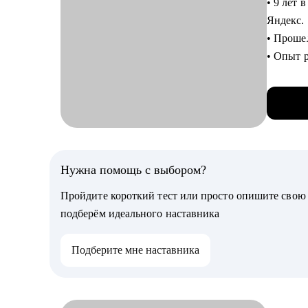
• 9 лет
С чем п
Яндекс.
• Помогу
• Прошел
сопрово
• Опыт 
• Состав
• Выстр
• Подгот
• Аудит
• Разра
• Спике
• Найти
• Психо
• Менто
• Оценка
С чем п
Нужна помощь с выбором?
• Как и 
• Созда
• Мок с
Пройдите короткий тест или просто опишите сво
• Как п
• Как эф
подберём идеального наставника
• Подго
• Аудит
• Опред
Подберите мне наставника
• Разработать индиви
Кому мо
подразд
• Junior
• Разр
• Тем, к
• Подго